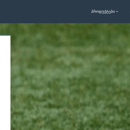
ᲞᲠᲝᲓᲣᲥᲢᲔᲑᲘ