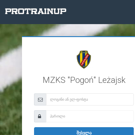
MZKS "Pogoń" Leżajsk
შესვლა