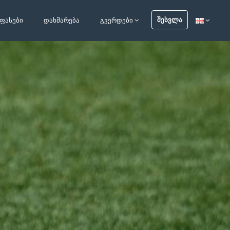
ᲨᲔᲡᲕᲚᲐ
ᲤᲐᲡᲔᲑᲘ
ᲓᲐᲮᲛᲐᲠᲔᲑᲐ
ᲒᲕᲔᲠᲓᲔᲑᲘ