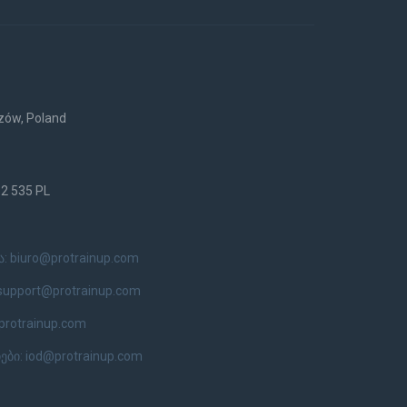
rzów, Poland
52 535 PL
ა:
biuro@protrainup.com
support@protrainup.com
protrainup.com
ები:
iod@protrainup.com