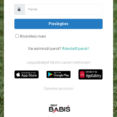
Pieslēgties
Atcerēties mani
Vai aizmirsāt paroli?
Atiestatīt paroli !
Lejupielādējiet lietotni savam telefonam
Galvenie sponsori