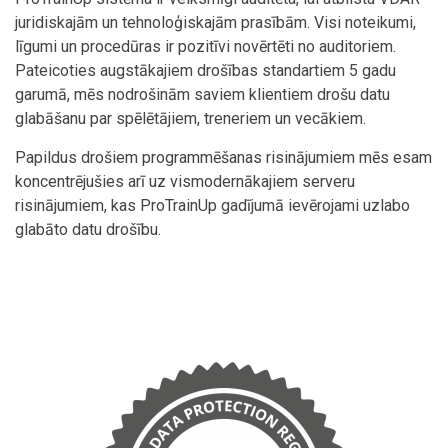
juridiskajām un tehnoloģiskajām prasībām. Visi noteikumi,
līgumi un procedūras ir pozitīvi novērtēti no auditoriem.
Pateicoties augstākajiem drošības standartiem 5 gadu
garumā, mēs nodrošinām saviem klientiem drošu datu
glabāšanu par spēlētājiem, treneriem un vecākiem.
Papildus drošiem programmēšanas risinājumiem mēs esam
koncentrējušies arī uz vismodernākajiem serveru
risinājumiem, kas ProTrainUp gadījumā ievērojami uzlabo
glabāto datu drošību.