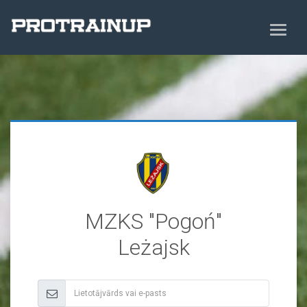
MZKS "Pogoń"
Leżajsk