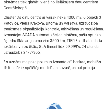
sistēmas tiek glabāti vienā no lielākajiem datu centriem
Centrāleiropā.
Cluster 3s datu centrs ar vairāk nekā 4000 m2, 6 objekti 3
Katovicē, viens Krakovā, Bitomā un Varšavā, uzraudzība,
trauksmes signalizācija, kontrole, arhivēšana un regulēšana,
izmantojot SCADA automatizācijas sistēmu, pašu optisko
šķiedru tīkls ar garumu virs 3500 km, TIER 3 / III standarta
iekārtas visos ēkās, SLA līmenī līdz 99,999%, 24 stundu
uzraudzība 24/7/365.
3s uzņēmuma pakalpojumus izmanto arī: bankas, mobilās
tīkli, lielākie spēlētāji medicīnas nozarē, un pat policija.