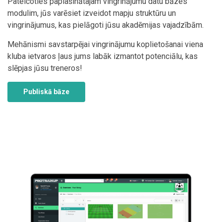
Pateicoties paplašinātajam vingrinājumu datu bāzes
modulim, jūs varēsiet izveidot mapju struktūru un
vingrinājumus, kas pielāgoti jūsu akadēmijas vajadzībām.
Mehānismi savstarpējai vingrinājumu koplietošanai viena
kluba ietvaros ļaus jums labāk izmantot potenciālu, kas
slēpjas jūsu treneros!
Publiskā bāze