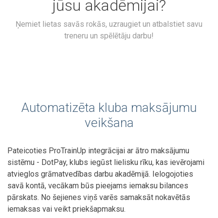
jūsu akadēmijai?
Ņemiet lietas savās rokās, uzraugiet un atbalstiet savu
treneru un spēlētāju darbu!
Automatizēta kluba maksājumu
veikšana
Pateicoties ProTrainUp integrācijai ar ātro maksājumu
sistēmu - DotPay, klubs iegūst lielisku rīku, kas ievērojami
atvieglos grāmatvedības darbu akadēmijā. Ielogojoties
savā kontā, vecākam būs pieejams iemaksu bilances
pārskats. No šejienes viņš varēs samaksāt nokavētās
iemaksas vai veikt priekšapmaksu.