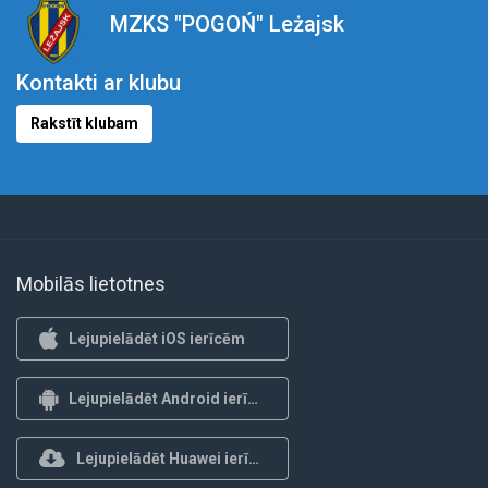
MZKS "POGOŃ" Leżajsk
Kontakti ar klubu
Rakstīt klubam
Mobilās lietotnes
Lejupielādēt iOS ierīcēm
Lejupielādēt Android ierīcēm
Lejupielādēt Huawei ierīcēm