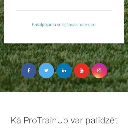
Pakalpojumu sniegšanas noteikumi
Kā ProTrainUp var palīdzēt