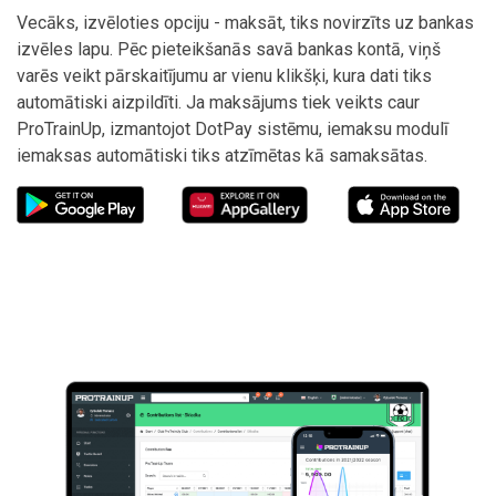
Vecāks, izvēloties opciju - maksāt, tiks novirzīts uz bankas
izvēles lapu. Pēc pieteikšanās savā bankas kontā, viņš
varēs veikt pārskaitījumu ar vienu klikšķi, kura dati tiks
automātiski aizpildīti. Ja maksājums tiek veikts caur
ProTrainUp, izmantojot DotPay sistēmu, iemaksu modulī
iemaksas automātiski tiks atzīmētas kā samaksātas.