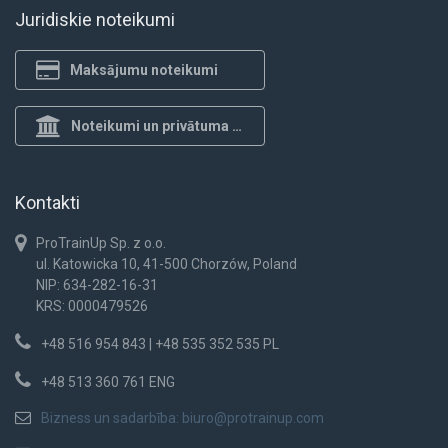
Juridiskie noteikumi
Maksājumu noteikumi
Noteikumi un privātuma politika
Kontakti
ProTrainUp Sp. z o.o.
ul. Katowicka 10, 41-500 Chorzów, Poland
NIP: 634-282-16-31
KRS: 0000479526
+48 516 954 843 | +48 535 352 535 PL
+48 513 360 761 ENG
Bizness un sadarbība:
biuro@protrainup.com