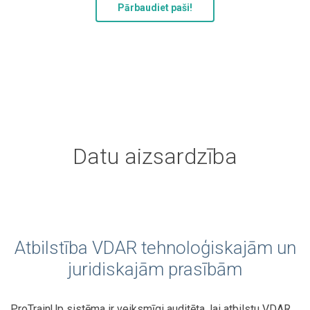
Pārbaudiet paši!
Datu aizsardzība
Atbilstība VDAR tehnoloģiskajām un
juridiskajām prasībām
ProTrainUp sistēma ir veiksmīgi auditēta, lai atbilstu VDAR