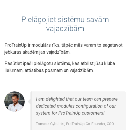
Pielāgojiet sistēmu savām
vajadzībām
ProTrainUp ir modulārs rīks, tāpēc mēs varam to sagatavot
jebkuras akadēmijas vajadzībām.
Pasūtiet īpaši pielāgotu sistēmu, kas atbilst jūsu kluba
lielumam, attīstības posmam un vajadzībām.
I am delighted that our team can prepare
dedicated modules configuration of our
system for ProTrainUp customers!
Tomasz Cybulski, ProTrainUp Co-Founder, CSO