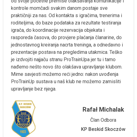
od svoje početne premise olakšavanja komunikacije i
kontrole momčadi svakim danom postaje sve
praktičniji za nas. Od kontakta s igračima, trenerima i
roditeljima, do baze podataka za rezultate testiranja
igrača, do koordinacije rezervacija objekata i
rasporeda časova, do provjere plaćanja članarine, do
jednostavnog kreiranja nacrta treninga, a odnedavno i
prezentacije postava na pregledima utakmica. Teško
je izdvojiti najjaču stranu ProTrainUpa jer tu i tamo
nađemo nešto novo što olakšava upravljanje klubom.
Mirne savjesti možemo reći jedno: nakon uvođenja
ProTrainUp sustava u naš klub ne možemo zamisliti
upravljanje bez njega.
Rafał Michalak
Član Odbora
KP Beskid Skoczów