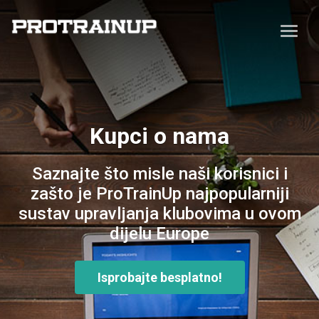
Kupci o nama
Saznajte što misle naši korisnici i
zašto je ProTrainUp najpopularniji
sustav upravljanja klubovima u ovom
dijelu Europe
Isprobajte besplatno!