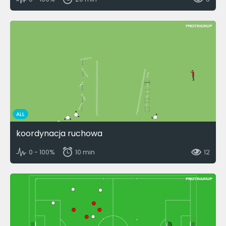
ALL
koordynacja ruchowa
0 - 100%
10 min
12