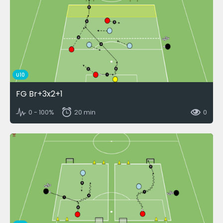
U10
FG Br+3x2+1
0 - 100%
20 min
0