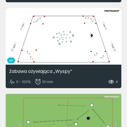
U6
Zabawa ożywiająca „Wyspy”
0 - 100%
10 min
4