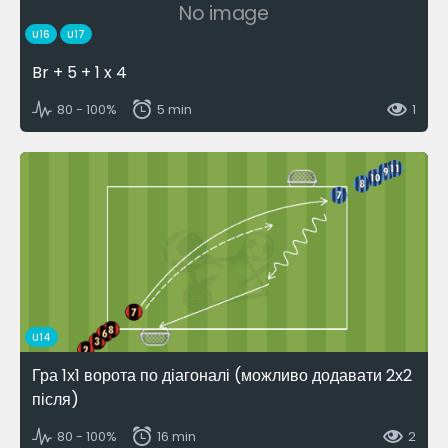
No image
U16
U17
Br + 5 + 1 x 4
80 - 100%
5 min
1
U14
Гра 1х1 ворота по діагоналі (можливо додавати 2х2
після)
80 - 100%
16 min
2