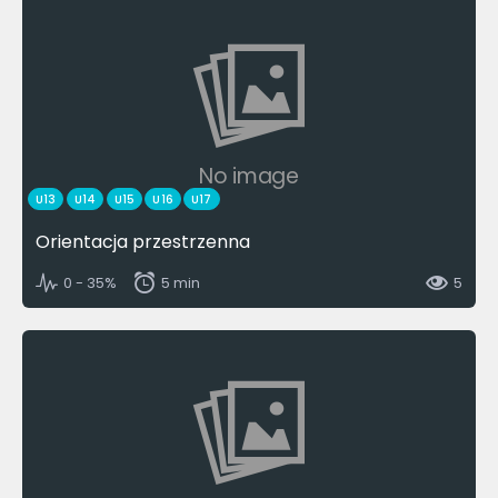
No image
U13
U14
U15
U16
U17
Orientacja przestrzenna
0 - 35%
5 min
5