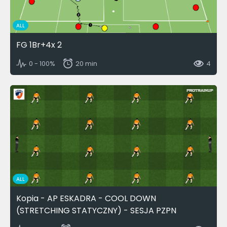
ALL
FG 1Br+4x 2
0 - 100%
20 min
4
ALL
Kopia - AP ESKADRA - COOL DOWN
(STRETCHING STATYCZNY) - SESJA PZPN