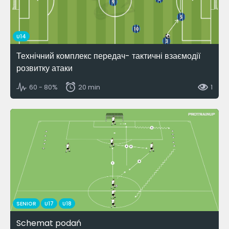
U14
Технічний комплекс передач- тактичні взаємодії
розвитку атаки
60 - 80%
20 min
1
SENIOR
U17
U18
Schemat podań