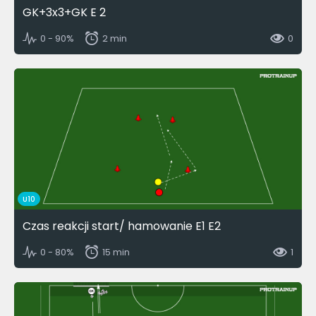
GK+3x3+GK E 2
0 - 90%
2 min
0
U10
Czas reakcji start/ hamowanie E1 E2
0 - 80%
15 min
1