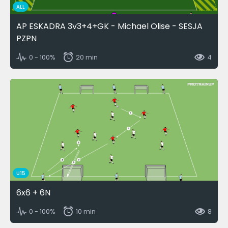
ALL
AP ESKADRA 3v3+4+GK - Michael Olise - SESJA
PZPN
0 - 100%
20 min
4
U15
6x6 + 6N
0 - 100%
10 min
8