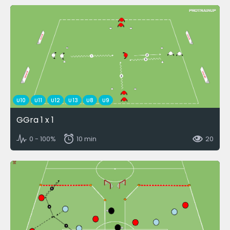
U10
U11
U12
U13
U8
U9
GGra 1 x 1
0 - 100%
10 min
20