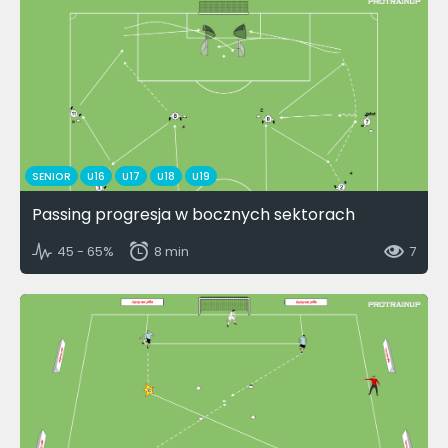
SENIOR
U16
U17
U18
U19
Passing progresja w bocznych sektorach
45 - 65%
8 min
7