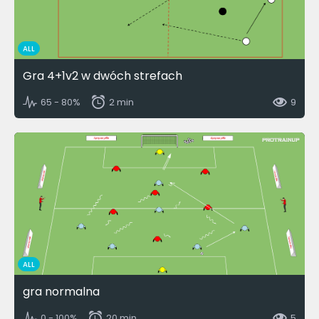
ALL
Gra 4+1v2 w dwóch strefach
65 - 80%
2 min
9
ALL
gra normalna
0 - 100%
20 min
5