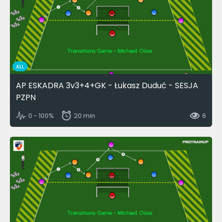
ALL
AP ESKADRA 3v3+4+GK - Łukasz Duduć - SESJA
PZPN
0 - 100%
20 min
6