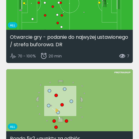
ALL
Otwarcie gry - podanie do najwyżej ustawionego
/ strefa buforowa. DR
70 - 100%
20 min
7
ALL
Rondo 5x2 -punkty za odbiór