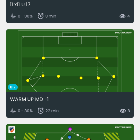
11 x11 U 17
0 - 80%
8 min
4
U17
WARM UP MD -1
0 - 80%
22 min
8