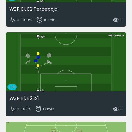
WZR E1, E2 Percepcja
0 - 100%
10 min
0
U10
WZR E1, E2 1x1
0 - 80%
12 min
0