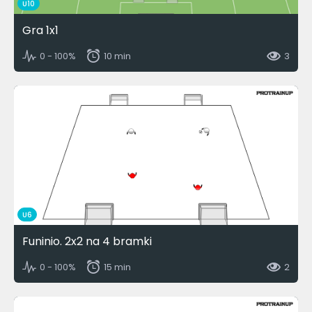
U10
Gra 1x1
0 - 100%
10 min
3
U6
Funinio. 2x2 na 4 bramki
0 - 100%
15 min
2