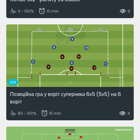
0 - 100%
10 min
9
U14
Позиційна гра у воріт суперника 6х5 (5х5) на 6
воріт
80 - 100%
15 min
4