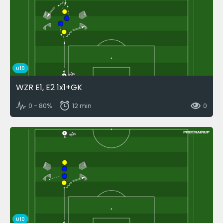
U10
WZR E1, E2 1x1+GK
0 - 80%
12 min
0
U10