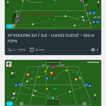
U12
AP ESKADRA 2v1 / 3v2 - ŁUKASZ DUDUĆ - SESJA
PZPN
0 - 100%
15 min
9
U12