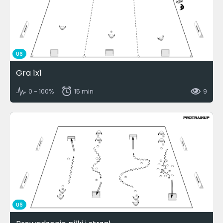
U6
Gra 1x1
0 - 100%
15 min
9
U6