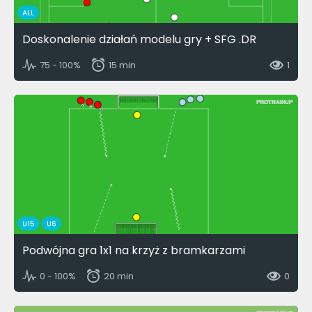
ALL
Doskonalenie działań modelu gry + SFG .DR
75 - 100%
15 min
1
U15
U6
Podwójna gra 1x1 na krzyż z bramkarzami
0 - 100%
20 min
0