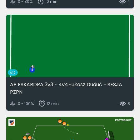
0 - 30%
10 min
4
U12
AP ESKARDRA 3v3 - 4v4 Łukasz Duduć - SESJA
PZPN
0 - 100%
12 min
8