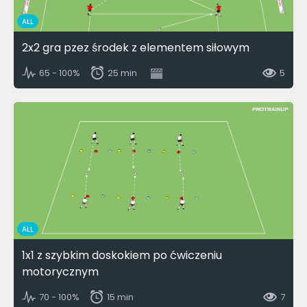
ALL
2x2 gra pzez środek z elementem siłowym
65 - 100%
25 min
5
ALL
1x1 z szybkim doskokiem po ćwiczeniu
motorycznym
70 - 100%
15 min
7