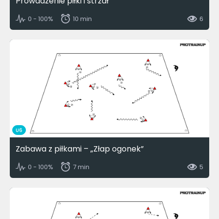
Prowadzenie piłki i strzał
0 - 100%
10 min
6
U6
Zabawa z piłkami – „Złap ogonek”
0 - 100%
7 min
5