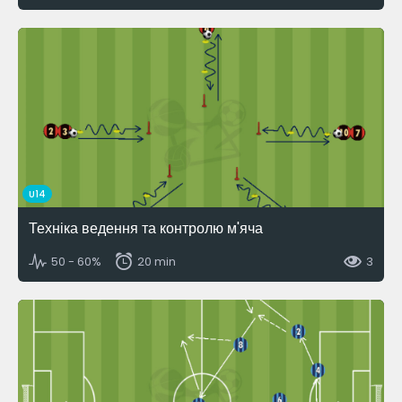
U14
Техніка ведення та контролю м'яча
50 - 60%
20 min
3