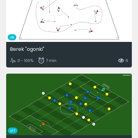
U6
Berek "ogonki"
0 - 100%
7 min
6
U17