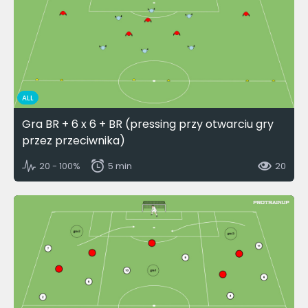
ALL
Gra BR + 6 x 6 + BR (pressing przy otwarciu gry
przez przeciwnika)
20 - 100%
5 min
20