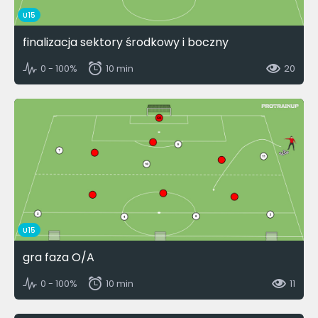
U15
finalizacja sektory środkowy i boczny
0 - 100%
10 min
20
U15
gra faza O/A
0 - 100%
10 min
11